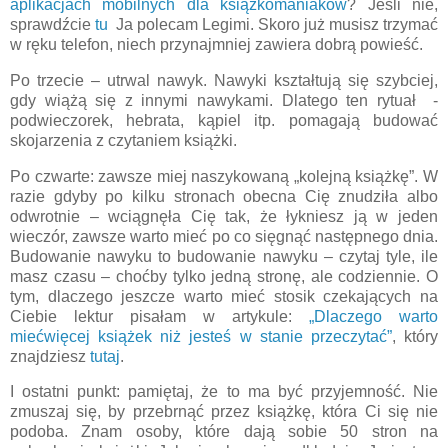
aplikacjach mobilnych dla ksiązkomaniaków
? Jeśli nie,
sprawdźcie
tu
Ja polecam Legimi. Skoro już musisz trzymać
w ręku telefon, niech przynajmniej zawiera dobrą powieść.
Po trzecie – utrwal nawyk. Nawyki kształtują się szybciej,
gdy wiążą się z innymi nawykami. Dlatego ten rytuał
-
podwieczorek, hebrata, kąpiel itp. pomagają budować
skojarzenia z czytaniem książki.
Po czwarte: zawsze miej naszykowaną „kolejną książkę”. W
razie gdyby po kilku stronach obecna Cię znudziła albo
odwrotnie – wciągnęła Cię tak, że łykniesz ją w jeden
wieczór, zawsze warto mieć po co sięgnąć następnego dnia.
Budowanie nawyku to budowanie nawyku – czytaj tyle, ile
masz czasu – choćby tylko jedną stronę, ale codziennie. O
tym, dlaczego jeszcze warto mieć stosik czekających na
Ciebie lektur pisałam w artykule:
„Dlaczego warto
miećwięcej książek niż jesteś w stanie przeczytać”
, który
znajdziesz
tutaj
.
I ostatni punkt: pamiętaj, że to ma być przyjemność. Nie
zmuszaj się, by przebrnąć przez książkę, która Ci się nie
podoba. Znam osoby, które dają sobie 50 stron na