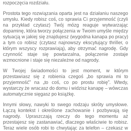
rozpoczęcia rozdziału.
Prostota tego rozwiązania oparta jest na działaniu naszego
umysłu. Kiedy robisz coś, co sprawia Ci przyjemność (czyli
na przykład czytasz) Twój mózg reaguje wytwarzając
dopaminę, która tworzy połączenia w Twoim umyśle między
sytuacją w jakiej się znajdujesz (wygodna kanapa po pracy)
a tym co robisz (czytasz najnowszy ekscytujący thriller, o
którym wszyscy rozprawiają), aby otrzymać nagrodę. Gdy
czynność staje się powtarzalna, połączenie zostaje
wzmocnione i staje się niezależne od nagrody.
W Twojej świadomości to jest moment, w którym
przestawiasz się z robienia czegoś „bo sprawia mi to
przyjemność” na „to coś, co po prostu robię”. Wtedy,
wystarczy że wracasz do domu i widzisz kanapę – wówczas
automatycznie sięgasz po książkę.
Innymi słowy, nawyki to swego rodzaju skróty umysłowe.
Łączą kontekst i określone zachowanie i pozbywają się
nagrody. Upraszczają rzeczy do tego momentu aż
przestajesz się zastanawiać, dlaczego właściwie to robisz.
Teraz wiele osób robi to chwytając za telefon – czekasz w