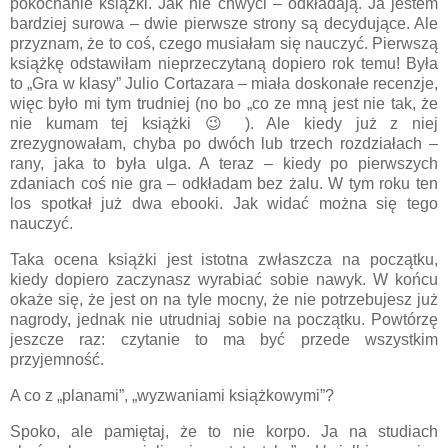
pokochanie książki. Jak nie chwyci – odkładają. Ja jestem
bardziej surowa – dwie pierwsze strony są decydujące. Ale
przyznam, że to coś, czego musiałam się nauczyć. Pierwszą
książkę odstawiłam nieprzeczytaną dopiero rok temu! Była
to „Gra w klasy” Julio Cortazara – miała doskonałe recenzje,
więc było mi tym trudniej (no bo „co ze mną jest nie tak, że
nie kumam tej książki 😉 ). Ale kiedy już z niej
zrezygnowałam, chyba po dwóch lub trzech rozdziałach –
rany, jaka to była ulga. A teraz – kiedy po pierwszych
zdaniach coś nie gra – odkładam bez żalu. W tym roku ten
los spotkał już dwa ebooki. Jak widać można się tego
nauczyć.
Taka ocena książki jest istotna zwłaszcza na początku,
kiedy dopiero zaczynasz wyrabiać sobie nawyk. W końcu
okaże się, że jest on na tyle mocny, że nie potrzebujesz już
nagrody, jednak nie utrudniaj sobie na początku. Powtórzę
jeszcze raz: czytanie to ma być przede wszystkim
przyjemność.
A co z „planami”, „wyzwaniami książkowymi”?
Spoko, ale pamiętaj, że to nie korpo. Ja na studiach