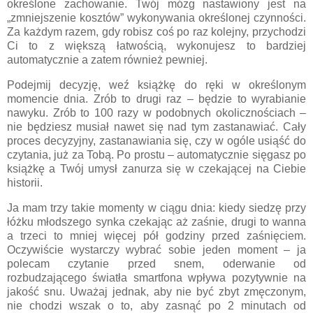
określone zachowanie. Twój mózg nastawiony jest na
„zmniejszenie kosztów” wykonywania określonej czynności.
Za każdym razem, gdy robisz coś po raz kolejny, przychodzi
Ci to z większą łatwością, wykonujesz to bardziej
automatycznie a zatem również pewniej.
Podejmij decyzję, weź książkę do ręki w określonym
momencie dnia. Zrób to drugi raz – będzie to wyrabianie
nawyku. Zrób to 100 razy w podobnych okolicznościach –
nie będziesz musiał nawet się nad tym zastanawiać. Cały
proces decyzyjny, zastanawiania się, czy w ogóle usiąść do
czytania, już za Tobą. Po prostu – automatycznie sięgasz po
książkę a Twój umysł zanurza się w czekającej na Ciebie
historii.
Ja mam trzy takie momenty w ciągu dnia: kiedy siedzę przy
łóżku młodszego synka czekając aż zaśnie, drugi to wanna
a trzeci to mniej więcej pół godziny przed zaśnięciem.
Oczywiście wystarczy wybrać sobie jeden moment – ja
polecam czytanie przed snem, oderwanie od
rozbudzającego światła smartfona wpływa pozytywnie na
jakość snu. Uważaj jednak, aby nie być zbyt zmęczonym,
nie chodzi wszak o to, aby zasnąć po 2 minutach od