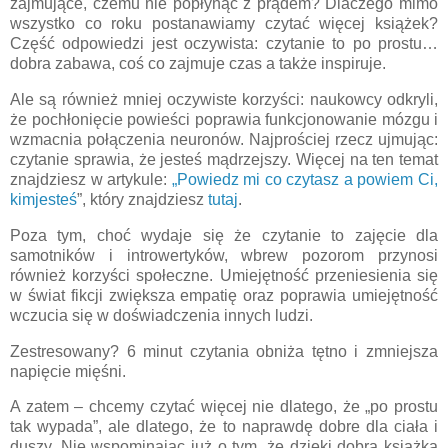
zajmujące, czemu nie popłynąć z prądem? Dlaczego mimo
wszystko co roku postanawiamy czytać więcej książek?
Część odpowiedzi jest oczywista: czytanie to po prostu…
dobra zabawa, coś co zajmuje czas a także inspiruje.
Ale są również mniej oczywiste korzyści: naukowcy odkryli,
że pochłonięcie powieści poprawia funkcjonowanie mózgu i
wzmacnia połączenia neuronów. Najprościej rzecz ujmując:
czytanie sprawia, że jesteś mądrzejszy. Więcej na ten temat
znajdziesz w artykule:
„Powiedz mi co czytasz a powiem Ci,
kimjesteś
”, który znajdziesz
tutaj
.
Poza tym, choć wydaje się że czytanie to zajęcie dla
samotników i introwertyków, wbrew pozorom przynosi
również korzyści społeczne. Umiejętność przeniesienia się
w świat fikcji zwiększa empatię oraz poprawia umiejętność
wczucia się w doświadczenia innych ludzi.
Zestresowany? 6 minut czytania obniża tętno i zmniejsza
napięcie mięśni.
A zatem – chcemy czytać więcej nie dlatego, że „po prostu
tak wypada”, ale dlatego, że to naprawdę dobre dla ciała i
duszy. Nie wspominając już o tym, że dzięki dobra książka