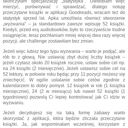
skończyłam specjalizację „statystyka”. Uwielbiam więc
mierzyć, porównywać i sprawdzać, dlatego notuję
przeczytane książki w aplikacji Goodreads, wracam też do
statystyk sprzed lat. Apka umożliwia również stworzenie
„wyzwania” – ja standardowo zawsze wpisuję 52 książki.
Kiedyś, przed erą audiobooków, było to rzeczywiście trudne
osiągnięcie, teraz pochłaniam mniej więcej dwa razy więcej
pozycji, ale challenge zostawiłam bez zmian.
Jeżeli więc lubisz tego typu wyzwania – warto je podjąć, ale
rób to z głową. Nie ustawiaj zbyt dużej liczby książek –
jeżeli czytasz około 20 książek rocznie, ustaw sobie cel np.
na 24 książki (2 miesięcznie). Jeżeli ustawisz sobie cel na
52 lektury, w połowie roku będąc przy 11 pozycji możesz się
zniechęcić. W ogóle ustalanie sobie celów zgodnie z
kalendarzem to dobry pomysł. 12 książek w rok (1 książka
miesięcznie), 24 (2 w miesiącu) lub nawet 52 książki (1
tygodniowo) pozwolą Ci lepiej kontrolować jak Ci idzie w
wyzwaniu.
Jeżeli decydujesz się na taką formę zabawy warto
skorzystać z aplikacji, która będzie zliczała przeczytane
książki. Ja, jak wspominałam wcześniej, korzystam z