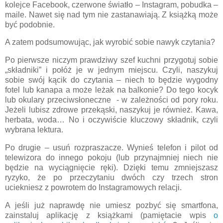
kolejce Facebook, czerwone światło – Instagram, pobudka –
maile. Nawet się nad tym nie zastanawiają. Z książką może
być podobnie.
A zatem podsumowując, jak wyrobić sobie nawyk czytania?
Po pierwsze niczym prawdziwy szef kuchni przygotuj sobie
„składniki” i połóż je w jednym miejscu. Czyli, naszykuj
sobie swój kącik do czytania – niech to będzie wygodny
fotel lub kanapa a może leżak na balkonie? Do tego kocyk
lub okulary przeciwsłoneczne
- w zależności od pory roku.
Jeżeli lubisz zdrowe przekąski, naszykuj je również. Kawa,
herbata, woda… No i oczywiście kluczowy składnik, czyli
wybrana lektura.
Po drugie – usuń rozpraszacze. Wynieś telefon i pilot od
telewizora do innego pokoju (lub przynajmniej niech nie
będzie na wyciągnięcie ręki). Dzięki temu zmniejszasz
ryzyko, że po przeczytaniu dwóch czy trzech stron
uciekniesz z powrotem do Instagramowych relacji.
A jeśli już naprawdę nie umiesz pozbyć się smartfona,
zainstaluj aplikację z książkami (pamiętacie wpis
o