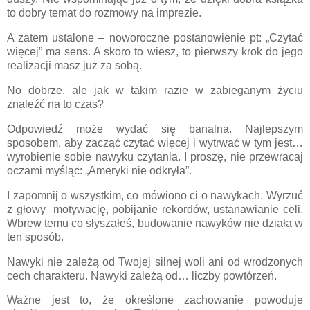
to dobry temat do rozmowy na imprezie.
A zatem ustalone – noworoczne postanowienie pt: „Czytać
więcej” ma sens. A skoro to wiesz, to pierwszy krok do jego
realizacji masz już za sobą.
No dobrze, ale jak w takim razie w zabieganym życiu
znaleźć na to czas?
Odpowiedź może wydać się banalna. Najlepszym
sposobem, aby zacząć czytać więcej i wytrwać w tym jest…
wyrobienie sobie nawyku czytania. I proszę, nie przewracaj
oczami myśląc: „Ameryki nie odkryła”.
I zapomnij o wszystkim, co mówiono ci o nawykach. Wyrzuć
z głowy
motywację, pobijanie rekordów, ustanawianie celi.
Wbrew temu co słyszałeś, budowanie nawyków nie działa w
ten sposób.
Nawyki nie zależą od Twojej silnej woli ani od wrodzonych
cech charakteru. Nawyki zależą od… liczby powtórzeń.
Ważne jest to, że określone zachowanie powoduje