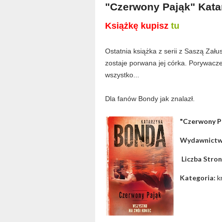
"Czerwony Pająk" Kata
Książkę kupisz
tu
Ostatnia książka z serii z Saszą Zał
zostaje porwana jej córka. Porywacze 
wszystko...
Dla fanów Bondy jak znalazł.
"Czerwony P
Wydawnict
Liczba Stro
Kategoria:
k