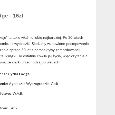
ge - 16zł
u”, a takie właśnie lubię najbardziej. Po 30 latach
zestniczek wycieczki. Śledzimy wznowione postępowanie
rzenia sprzed 30 lat z perspektywy zamordowanej
tej książki. To ostatnie chwile jej życia, więc czytanie o
wia, że ciarki przechodzą po plecach.
iona" Gytha Lodge
enie:
 Agnieszka Wyszogrodzka-Gaik
ictwo:
W.A.B.
Stron:
432