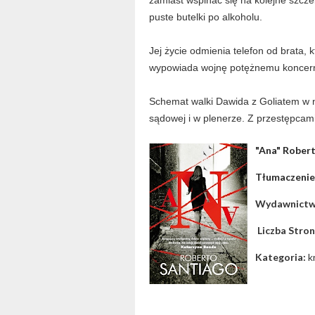
zamiast wspinać się na kolejne szczeb
puste butelki po alkoholu.
Jej życie odmienia telefon od brata, 
wypowiada wojnę potężnemu koncer
Schemat walki Dawida z Goliatem w n
sądowej i w plenerze. Z przestępcami
"Ana" Rober
Tłumaczenie
Wydawnict
Liczba Stro
Kategoria:
k