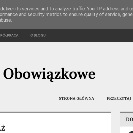
eliver its services and to analyze traffic. Your IP address and 
ormance and security metrics to ensure quality of service, gen
abuse.
SPÓŁPRACA
O BLOGU
STRONA GŁÓWNA
PRZECZYTAJ
DO
AŻ