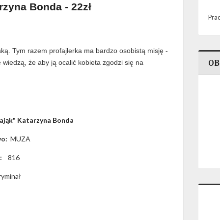
rzyna Bonda - 22zł
Prac
uską. Tym razem profajlerka ma bardzo osobistą misję -
wiedzą, że aby ją ocalić kobieta zgodzi się na
OB
ająk" Katarzyna Bonda
wo:
MUZA
n:
816
ryminał