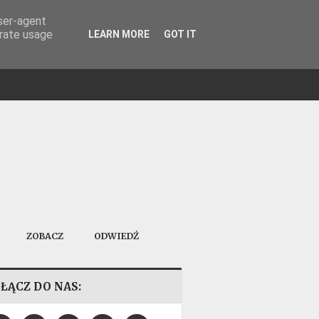
user-agent
erate usage
LEARN MORE
GOT IT
ZOBACZ
ODWIEDŹ
ŁĄCZ DO NAS: