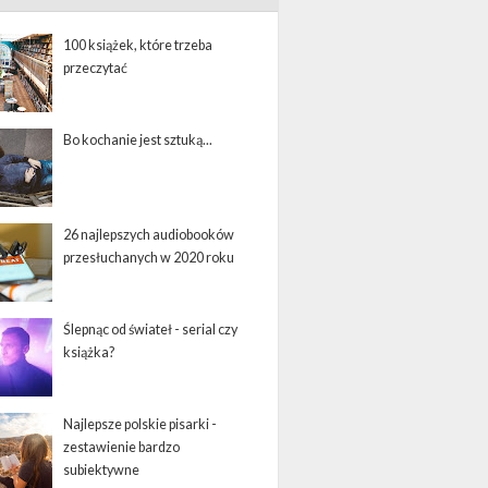
100 książek, które trzeba
przeczytać
Bo kochanie jest sztuką...
26 najlepszych audiobooków
przesłuchanych w 2020 roku
Ślepnąc od świateł - serial czy
książka?
Najlepsze polskie pisarki -
zestawienie bardzo
subiektywne