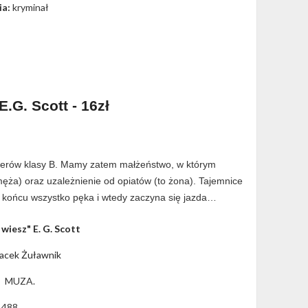
ia:
kryminał
E.G. Scott - 16zł
rillerów klasy B. Mamy zatem małżeństwo, w którym
 męża) oraz uzależnienie od opiatów (to żona). Tajemnice
 końcu wszystko pęka i wtedy zaczyna się jazda…
 wiesz" E. G. Scott
Jacek Żuławnik
:
MUZA.
488