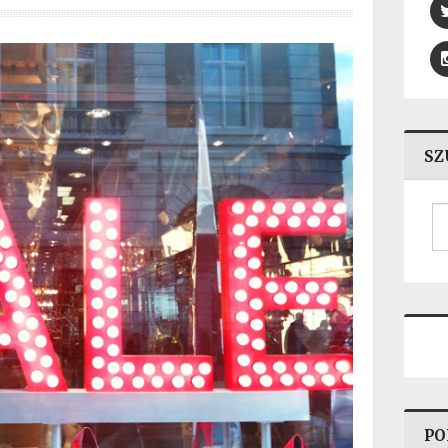
SZ
PO