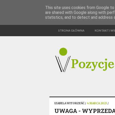
This site uses cookies from Google to d
are shared with Google along with perf
statistics, and to detect and address 
STRONA GŁÓWNA
KONTAKT I W
IZABELA WITORZEŃĆ
/
4 MARCA 2023
/
UWAGA - WYPRZED