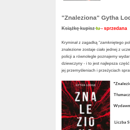
"Znaleziona" Gytha Lod
Książkę kupisz
tu
- sprzedana
Kryminał z zagadką “zamkniętego pokoj
znalezione zostaje ciało jednej z uc
policji a równolegle poznajemy wyda
dziewczyny - i to jest najlepsza część 
jej przemyśleniach i przeżyciach spra
"Znalez
Tłumacz
Wydawn
Liczba 