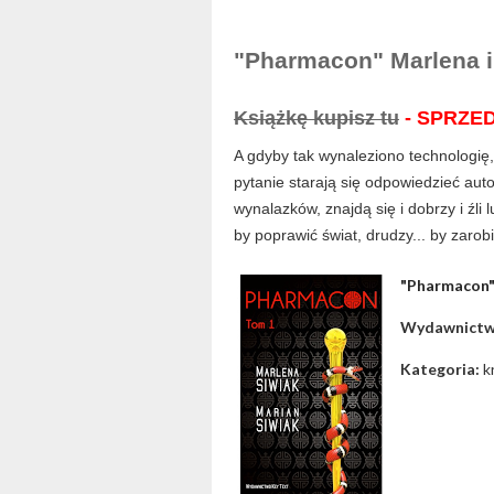
"Pharmacon" Marlena i 
Książkę kupisz
tu
- SPRZE
A gdyby tak wynaleziono technologię,
pytanie starają się odpowiedzieć aut
wynalazków, znajdą się i dobrzy i źli 
by poprawić świat, drudzy... by zarob
"Pharmacon" 
Wydawnict
Kategoria:
k