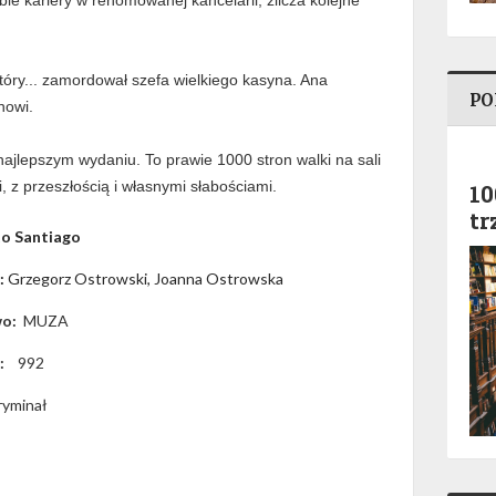
le kariery w renomowanej kancelarii, zlicza kolejne
który... zamordował szefa wielkiego kasyna. Ana
PO
nowi.
ajlepszym wydaniu. To prawie 1000 stron walki na sali
, z przeszłością i własnymi słabościami.
10
tr
to Santiago
:
 Grzegorz Ostrowski, Joanna Ostrowska
wo:
MUZA
n:
992
ryminał