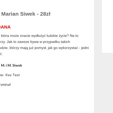
Marian Siwek - 28zł
DANA
 która może znacie wydłużyć ludzkie życie? Na to
orzy. Jak to zawsze bywa w przypadku takich
ludzie, którzy mają już pomysł, jak go wykorzystać - jedni
ić.
M. i M. Siwek
wo:
Key Text
ryminał