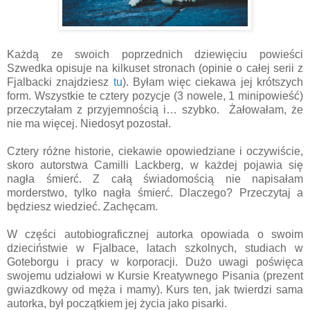
Każdą ze swoich poprzednich dziewięciu powieści
Szwedka opisuje na kilkuset stronach (opinie o całej serii z
Fjalbacki znajdziesz
tu
). Byłam więc ciekawa jej krótszych
form. Wszystkie te cztery pozycje (3 nowele, 1 minipowieść)
przeczytałam z przyjemnością i… szybko. Żałowałam, że
nie ma więcej. Niedosyt pozostał.
Cztery różne historie, ciekawie opowiedziane i oczywiście,
skoro autorstwa Camilli Lackberg, w każdej pojawia się
nagła śmierć. Z całą świadomością nie napisałam
morderstwo, tylko nagła śmierć. Dlaczego? Przeczytaj a
będziesz wiedzieć. Zachęcam.
W części autobiograficznej autorka opowiada o swoim
dzieciństwie w Fjalbace, latach szkolnych, studiach w
Goteborgu i pracy w korporacji. Dużo uwagi poświęca
swojemu udziałowi w Kursie Kreatywnego Pisania (prezent
gwiazdkowy od męża i mamy). Kurs ten, jak twierdzi sama
autorka, był początkiem jej życia jako pisarki.