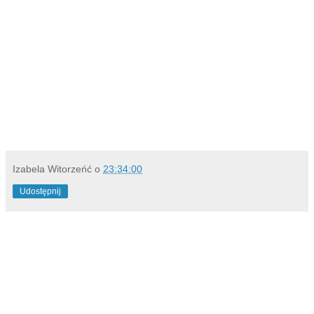
Izabela Witorzeńć
o
23:34:00
Udostępnij