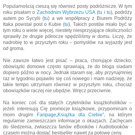
Popularnością cieszą się również posty podróżnicze. W tym
roku pisałam o
Zachodnim Wybrzeżu USA
(
tu
i
tu
), podróży
autem po Sycylii (
tu
) a we współpracy z Biurem Podróży
Itaka powstał post o Kubie (
tu
). Takich postów miało być w
tym roku o wiele więcej, niestety niesprzyjające okoliczności
sprawiły że drugie półrocze spędziliśmy w domu. Liczę, że
nadrobię to w przyszłym roku – pomysłów na wyjazdy jest
od groma.
Nie zawsze łatwo jest pisać – praca, chorujące dziecko,
obowiązki domowe często sprawiają, że do bloga siadam
dopiero późno w nocy. Jednak staram się, aby przynajmniej
raz w tygodniu pojawiło się coś nowego i mam nadzieję, że
takie tempo utrzymam również w przyszłym roku, chociaż
obowiązków raczej nie ubędzie. Wręcz przeciwnie.
Na koniec coś dla stałych czytelników książkoholików –
jeżeli interesują Cię promocje książkowe, przypominam o
moim drugim
Fanpage„Książka dla Ciebie”
, na którym
regularnie zamieszczam informacje o okazjach. Zachęcam
do śledzenia, zwłaszcza fanów eBooków i Audiobooków -
czasem można dostać bestseller nawet za połowę ceny.