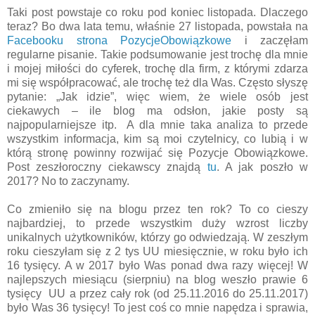
Taki post powstaje co roku pod koniec listopada. Dlaczego
teraz? Bo dwa lata temu, właśnie 27 listopada, powstała na
Facebooku strona PozycjeObowiązkowe
i zaczęłam
regularne pisanie. Takie podsumowanie jest trochę dla mnie
i mojej miłości do cyferek, trochę dla firm, z którymi zdarza
mi się współpracować, ale trochę też dla Was. Często słyszę
pytanie: „Jak idzie”, więc wiem, że wiele osób jest
ciekawych – ile blog ma odsłon, jakie posty są
najpopularniejsze itp. A dla mnie taka analiza to przede
wszystkim informacja, kim są moi czytelnicy, co lubią i w
którą stronę powinny rozwijać się Pozycje Obowiązkowe.
Post zeszłoroczny ciekawscy znajdą
tu
. A jak poszło w
2017? No to zaczynamy.
Co zmieniło się na blogu przez ten rok? To co cieszy
najbardziej, to przede wszystkim duży wzrost liczby
unikalnych użytkowników, którzy go odwiedzają. W zeszłym
roku cieszyłam się z 2 tys UU miesięcznie, w roku było ich
16 tysięcy. A w 2017 było Was ponad dwa razy więcej! W
najlepszych miesiącu (sierpniu) na blog weszło prawie 6
tysięcy UU a przez cały rok (od 25.11.2016 do 25.11.2017)
było Was 36 tysięcy! To jest coś co mnie napędza i sprawia,